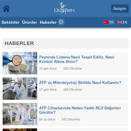
İletişim
Sektörler
Ürünler
Haberler
TR
EN
HABERLER
Peynirde Listeria Nasıl Tespit Edilir, Nasıl
Kontrol Altına Alınır?
13 gün önce
192 Okunma
ATP ve Mikrobiyoloji Birlikte Nasıl Kullanılır?
17 gün önce
168 Okunma
ATP Cihazlarında Neden Farklı RLU Değerleri
Görülür?
bir ay önce
342 Okunma