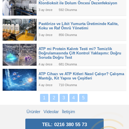
Klordioksit ile Dolum Öncesi Dezenfeksiyon
3 ay önce
592 Okunma
Pastörize ve Likit Yumurta Üretiminde Kalite,
Koku ve Raf Ömrü Yönetimi
3 ay önce
856 Okunma
ATP mi Protein Kalıntı Testi mi? Temizlik
Doğrulamasında Çift Kontrol Yaklaşımı: Doğru
Soruda Doğru Test
4 ay önce
681 Okunma
ATP Cihazı ve ATP Kitleri Nasıl Çalışır? Çalışma
Mantığı, Kit Yapısı ve Çeşitleri
4 ay önce
710 Okunma
1
2
3
4
5
Ürünler
Videolar
İletişim
TEL: 0216 380 55 73