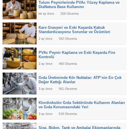
Tulum Peynirlerinde PVAc Yüzey Kaplama ve
DiaNatura Base Kullanımı
bir ay önce
328 Okunma
Kars Gravyeri ve Eski Kaşarda Kabuk
Standardizasyonu Sorunlar ve Özümleri
2 ay önce
342 Okunma
PVAc Peynir Kaplama ve Eski Kaşarda Fire
Kontrolü
2 ay önce
465 Okunma
Gıda Üretiminde Kör Noktalar: ATP’nin En Çok
Değer Kattığı Alanlar
3 ay önce
561 Okunma
Klordioksitin Gıda Sektöründe Kullanım Alanları
ve Gıda Korumasındaki Yeri
3 ay önce
518 Okunma
Şişe, Bidon, Tank ve Ambalaj Ekipmanlarında